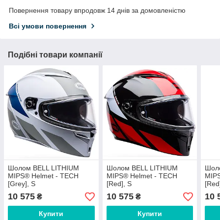
Повернення товару впродовж 14 днів за домовленістю
Всі умови повернення
Подібні товари компанії
Шолом BELL LITHIUM
Шолом BELL LITHIUM
Шол
MIPS® Helmet - TECH
MIPS® Helmet - TECH
MIPS
[Grey], S
[Red], S
[Red
10 575
10 575
10 
₴
₴
Купити
Купити