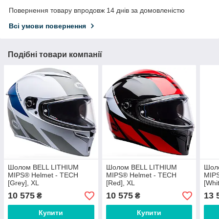
Повернення товару впродовж 14 днів за домовленістю
Всі умови повернення
Подібні товари компанії
Шолом BELL LITHIUM
Шолом BELL LITHIUM
Шол
MIPS® Helmet - TECH
MIPS® Helmet - TECH
MIPS
[Grey], XL
[Red], XL
[Whit
10 575
10 575
13 
₴
₴
Купити
Купити