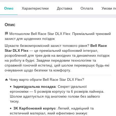
Опис
Характеристики
Доставка
Оплата
Умови п
Опис
🏁 Мотошолом Bell Race Star DLX Flex: Преміальний трековий
захист для щоденних поїздок
Шукаєте безкомпромісний захист топового рівня?
Bell Race
Star DLX Flex
— це преміальний карбоновий інтеграл,
розроблений для трек-днів на вихідних та динамічних поїздок
на роботу в будні. Завдяки передовим технологіям та
справжній гоночній естетиці, цей шолом перевершує будь-які
очікування щодо безпеки та комфорту.
🔥 Чому варто обрати Bell Race Star DLX Flex?
Індивідуальна посадка
: Секрет ідеальної
ергономіки — 5 розмірів корпусу та 6 розмірів лайнера.
Шолом адаптується під анатомію голови без зайвого
тиску.
3K Карбоновий корпус
: Легкий, надміцний та
естетичний матеріал, який ефективно знижує