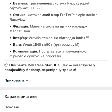
Безпека
: Триступенева система Flex, суворий
сертифікат ECE 22.06
Оптика
: Фотохромний візор ProTint™ з орієнтацією
RaceView
Фіксація
: Магнітна система щічних накладок
Magnefusion
Інтер'єр
: Антибактеріальна підкладка Ionic+™
Вага
: Лише 1540 г ±50 г (для розміру M)
Комплектація
: Постачається з преміальною
фірмовою сумкою на блискавці
📦
Обирайте Bell Race Star DLX Flex — інвестуйте у
професійну безпеку, перевірену треком!
Приховати
Характеристики
Основні