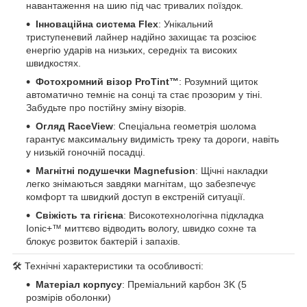
навантаження на шию під час тривалих поїздок.
Інноваційна система Flex
: Унікальний
триступеневий лайнер надійно захищає та розсіює
енергію ударів на низьких, середніх та високих
швидкостях.
Фотохромний візор ProTint™
: Розумний щиток
автоматично темніє на сонці та стає прозорим у тіні.
Забудьте про постійну зміну візорів.
Огляд RaceView
: Спеціальна геометрія шолома
гарантує максимальну видимість треку та дороги, навіть
у низькій гоночній посадці.
Магнітні подушечки Magnefusion
: Щічні накладки
легко знімаються завдяки магнітам, що забезпечує
комфорт та швидкий доступ в екстреній ситуації.
Свіжість та гігієна
: Високотехнологічна підкладка
Ionic+™ миттєво відводить вологу, швидко сохне та
блокує розвиток бактерій і запахів.
🛠️ Технічні характеристики та особливості:
Матеріал корпусу
: Преміальний карбон 3K (5
розмірів оболонки)