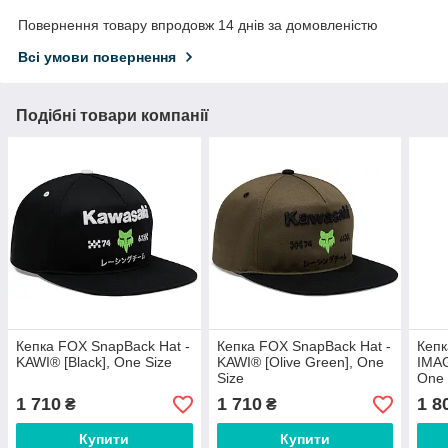
Повернення товару впродовж 14 днів за домовленістю
Всі умови повернення
Подібні товари компанії
Кепка FOX SnapBack Hat -
Кепка FOX SnapBack Hat -
Кепк
KAWI® [Black], One Size
KAWI® [Olive Green], One
IMAG
Size
One 
1 710
1 710
1 8
₴
₴
Купити
Купити