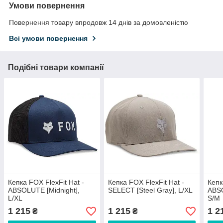
Умови повернення
Повернення товару впродовж 14 днів за домовленістю
Всі умови повернення
Подібні товари компанії
Кепка FOX FlexFit Hat -
Кепка FOX FlexFit Hat -
Кепк
ABSOLUTE [Midnight],
SELECT [Steel Gray], L/XL
ABSO
L/XL
S/M
1 215
1 215
1 2
₴
₴