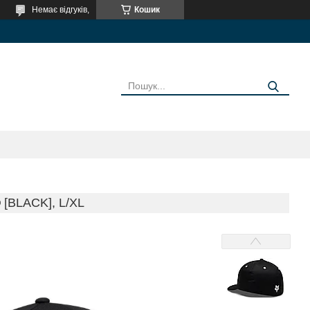
Немає відгуків,
Кошик
[BLACK], L/XL