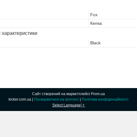
Fox
Кепка
і характеристики
Black
Сайт створений на маркетплейсі
Prom.ua
kicker.com.ua |
Поскаржитися на контент
|
Політика конфіденційності
Select Language
▼