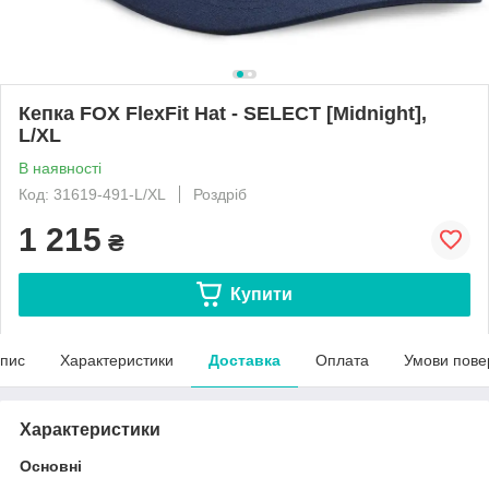
Кепка FOX FlexFit Hat - SELECT [Midnight],
L/XL
В наявності
Код: 31619-491-L/XL
Роздріб
1 215
₴
Купити
пис
Характеристики
Доставка
Оплата
Умови пове
Характеристики
Основні