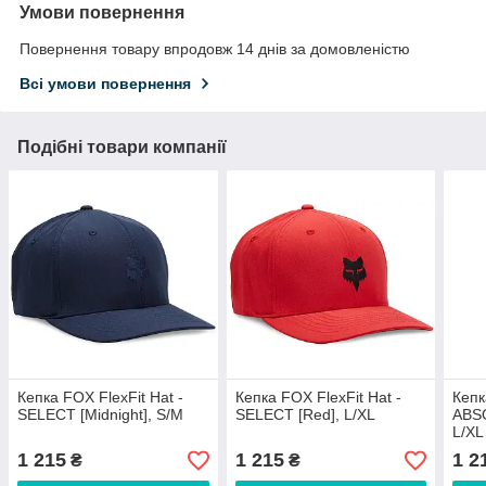
Умови повернення
Повернення товару впродовж 14 днів за домовленістю
Всі умови повернення
Подібні товари компанії
Кепка FOX FlexFit Hat -
Кепка FOX FlexFit Hat -
Кепк
SELECT [Midnight], S/M
SELECT [Red], L/XL
ABSO
L/XL
1 215
1 215
1 2
₴
₴