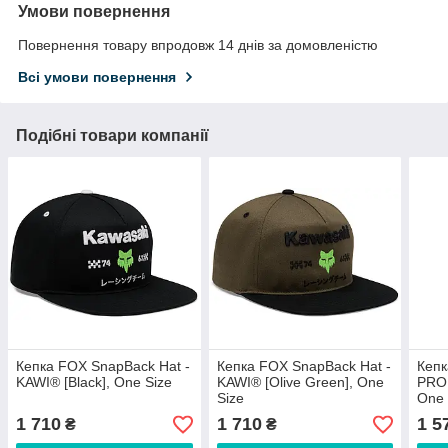
Умови повернення
Повернення товару впродовж 14 днів за домовленістю
Всі умови повернення
Подібні товари компанії
Кепка FOX SnapBack Hat -
Кепка FOX SnapBack Hat -
Кепк
KAWI® [Black], One Size
KAWI® [Olive Green], One
PRO 
Size
One 
1 710
1 710
1 5
₴
₴