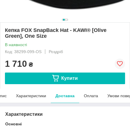
Кепка FOX SnapBack Hat - KAWI® [Olive
Green], One Size
В наявності
Код: 38299-099-OS
Роздріб
1 710
₴
Купити
пис
Характеристики
Доставка
Оплата
Умови пове
Характеристики
Основні