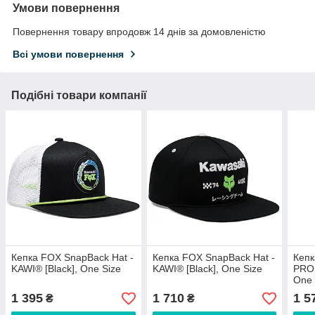
Умови повернення
Повернення товару впродовж 14 днів за домовленістю
Всі умови повернення
Подібні товари компанії
Кепка FOX SnapBack Hat -
Кепка FOX SnapBack Hat -
Кепк
KAWI® [Black], One Size
KAWI® [Black], One Size
PRO 
One 
1 395
1 710
1 5
₴
₴