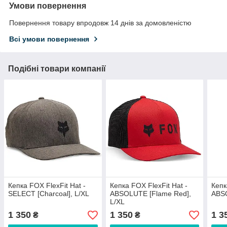
Умови повернення
Повернення товару впродовж 14 днів за домовленістю
Всі умови повернення
Подібні товари компанії
Кепка FOX FlexFit Hat -
Кепка FOX FlexFit Hat -
Кепк
SELECT [Charcoal], L/XL
ABSOLUTE [Flame Red],
ABSO
L/XL
1 350
1 350
1 3
₴
₴