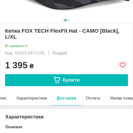
Кепка FOX TECH FlexFit Hat - CAMO [Black],
L/XL
В наявності
Код: 31623-247-L/XL
Роздріб
1 395
₴
Купити
пис
Характеристики
Доставка
Оплата
Умови пове
Характеристики
Основні