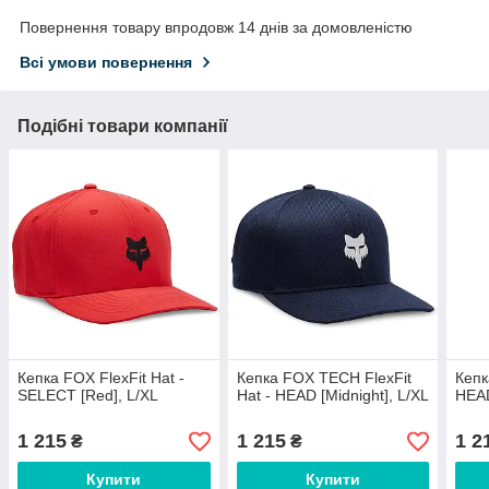
Повернення товару впродовж 14 днів за домовленістю
Всі умови повернення
Подібні товари компанії
Кепка FOX FlexFit Hat -
Кепка FOX TECH FlexFit
Кепк
SELECT [Red], L/XL
Hat - HEAD [Midnight], L/XL
HEAD
1 215
1 215
1 2
₴
₴
Купити
Купити