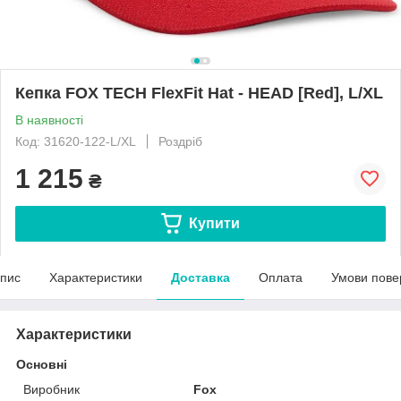
Кепка FOX TECH FlexFit Hat - HEAD [Red], L/XL
В наявності
Код: 31620-122-L/XL
Роздріб
1 215
₴
Купити
пис
Характеристики
Доставка
Оплата
Умови пове
Характеристики
Основні
Виробник
Fox