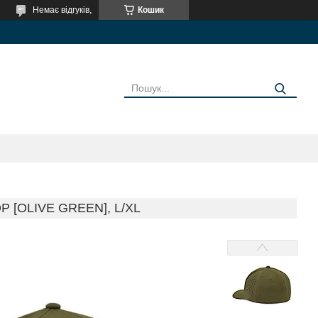
Немає відгуків,
Кошик
P [OLIVE GREEN], L/XL