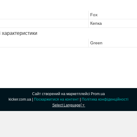
Fox
Кепка
і характеристики
Green
Сайт створений на маркетплейсі
Prom.ua
kicker.com.ua |
Поскаржитися на контент
|
Політика конфіденційності
Select Language
▼