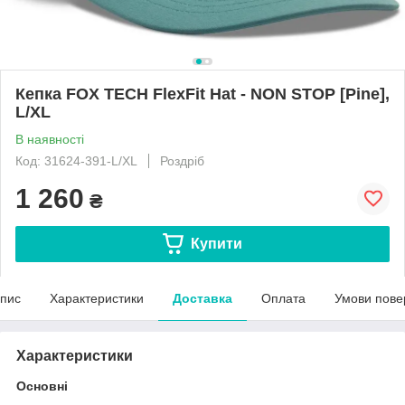
Кепка FOX TECH FlexFit Hat - NON STOP [Pine],
L/XL
В наявності
Код: 31624-391-L/XL
Роздріб
1 260
₴
Купити
пис
Характеристики
Доставка
Оплата
Умови пове
Характеристики
Основні