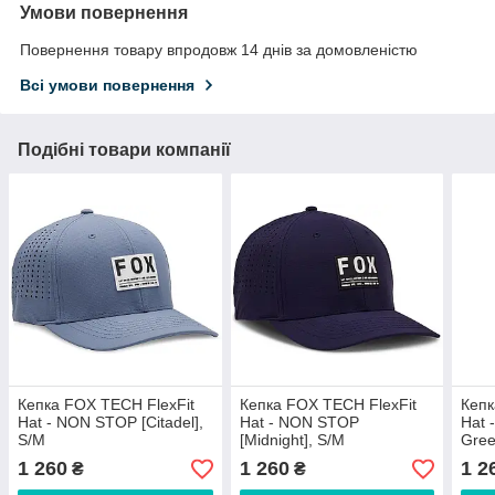
Умови повернення
Повернення товару впродовж 14 днів за домовленістю
Всі умови повернення
Подібні товари компанії
Кепка FOX TECH FlexFit
Кепка FOX TECH FlexFit
Кепк
Hat - NON STOP [Citadel],
Hat - NON STOP
Hat 
S/M
[Midnight], S/M
Gree
1 260
1 260
1 2
₴
₴