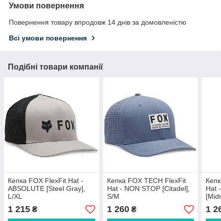
Умови повернення
Повернення товару впродовж 14 днів за домовленістю
Всі умови повернення
Подібні товари компанії
Кепка FOX FlexFit Hat -
Кепка FOX TECH FlexFit
Кепк
ABSOLUTE [Steel Gray],
Hat - NON STOP [Citadel],
Hat
L/XL
S/M
[Mid
1 215
1 260
1 2
₴
₴