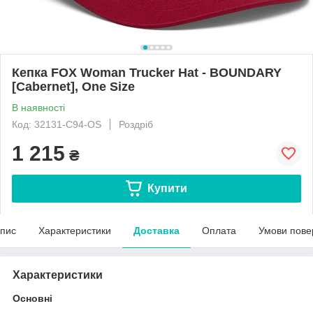
Кепка FOX Woman Trucker Hat - BOUNDARY
[Cabernet], One Size
В наявності
Код: 32131-C94-OS
Роздріб
1 215
₴
Купити
пис
Характеристики
Доставка
Оплата
Умови пове
Характеристики
Основні