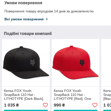
Умови повернення
Повернення товару впродовж 14 днів за домовленістю
Всі умови повернення
Подібні товари компанії
Кепка FOX Youth
Кепка FOX Youth
Кепк
SnapBack 110 Hat -
SnapBack 110 Hat -
Snap
LITHOTYPE [Dark Black],
LITHOTYPE [Red], One
[Bla
One Size
Size
1 035
990
1 0
₴
₴