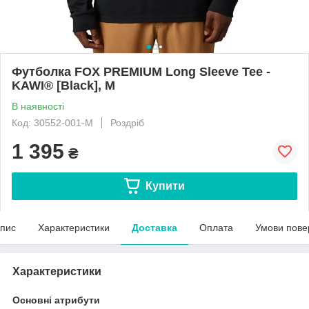
Футболка FOX PREMIUM Long Sleeve Tee -
KAWI® [Black], M
В наявності
Код: 30552-001-M
Роздріб
1 395
₴
Купити
пис
Характеристики
Доставка
Оплата
Умови пове
Характеристики
Основні атрибути