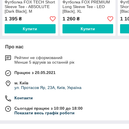
Футболка FOX TECH Short
Футболка FOX PREMIUM
Фут
Sleeve Tee - ABSOLUTE
Long Sleeve Tee - LEO
Shor
[Dark Black], M
[Black], XL
[Bla
1 395
1 260
1 1
₴
₴
Купити
Купити
Про нас
Рейтинг не сформований
Менше 5 відгуків за останній рік
Працює з 20.05.2021
м. Київ
ул. Протасов Яр, 23А, Київ, Україна
Контакти
Сьогодні працює з 10:00 до 18:00
Показати весь графік роботи