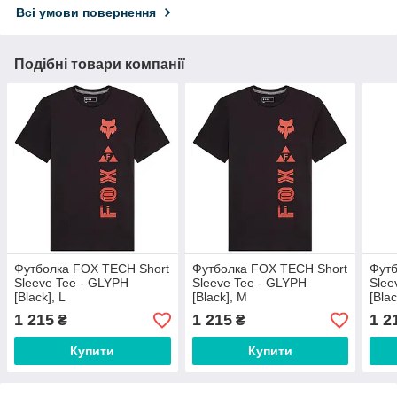
Всі умови повернення
Подібні товари компанії
Футболка FOX TECH Short
Футболка FOX TECH Short
Футб
Sleeve Tee - GLYPH
Sleeve Tee - GLYPH
Slee
[Black], L
[Black], M
[Blac
1 215
1 215
1 2
₴
₴
Купити
Купити