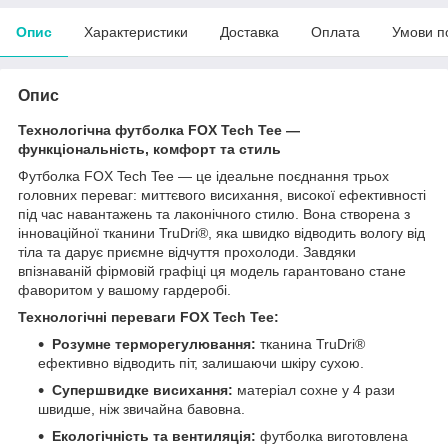
Опис
Характеристики
Доставка
Оплата
Умови п
Опис
Технологічна футболка FOX Tech Tee —
функціональність, комфорт та стиль
Футболка FOX Tech Tee — це ідеальне поєднання трьох
головних переваг: миттєвого висихання, високої ефективності
під час навантажень та лаконічного стилю. Вона створена з
інноваційної тканини TruDri®, яка швидко відводить вологу від
тіла та дарує приємне відчуття прохолоди. Завдяки
впізнаваній фірмовій графіці ця модель гарантовано стане
фаворитом у вашому гардеробі.
Технологічні переваги FOX Tech Tee:
Розумне терморегулювання:
тканина TruDri®
ефективно відводить піт, залишаючи шкіру сухою.
Супершвидке висихання:
матеріал сохне у 4 рази
швидше, ніж звичайна бавовна.
Екологічність та вентиляція:
футболка виготовлена