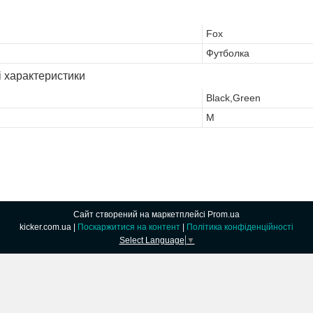
Fox
Футболка
і характеристики
Black,Green
M
Сайт створений на маркетплейсі
Prom.ua
kicker.com.ua |
Поскаржитися на контент
|
Політика конфіденційності
Select Language
▼