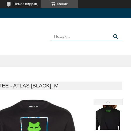
Немає відгуків,
Кошик
E - ATLAS [BLACK], M