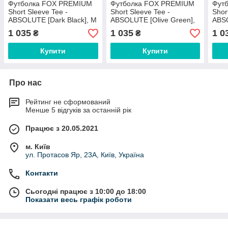
Футболка FOX PREMIUM
Футболка FOX PREMIUM
Фут
Short Sleeve Tee -
Short Sleeve Tee -
Shor
ABSOLUTE [Dark Black], M
ABSOLUTE [Olive Green],
ABS
L
1 035
1 035
1 0
₴
₴
Купити
Купити
Про нас
Рейтинг не сформований
Менше 5 відгуків за останній рік
Працює з 20.05.2021
м. Київ
ул. Протасов Яр, 23А, Київ, Україна
Контакти
Сьогодні працює з 10:00 до 18:00
Показати весь графік роботи