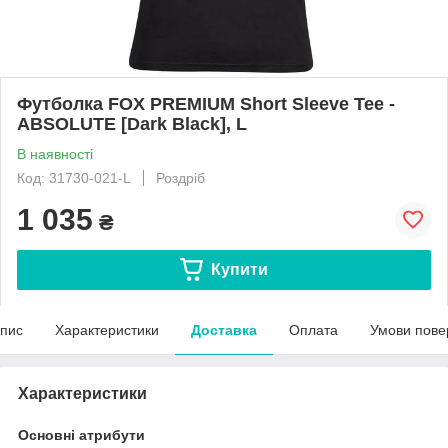
Футболка FOX PREMIUM Short Sleeve Tee -
ABSOLUTE [Dark Black], L
В наявності
Код: 31730-021-L
Роздріб
1 035
₴
Купити
пис
Характеристики
Доставка
Оплата
Умови пове
Характеристики
Основні атрибути