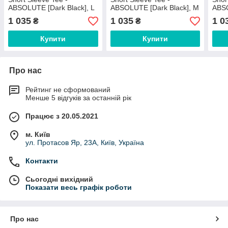
ABSOLUTE [Dark Black], L
ABSOLUTE [Dark Black], M
ABSO
L
1 035
1 035
1 0
₴
₴
Купити
Купити
Про нас
Рейтинг не сформований
Менше 5 відгуків за останній рік
Працює з 20.05.2021
м. Київ
ул. Протасов Яр, 23А, Київ, Україна
Контакти
Сьогодні вихідний
Показати весь графік роботи
Про нас