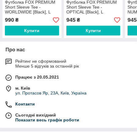
Футболка FOX PREMIUM
Футболка FOX PREMIUM
Фут
Short Sleeve Tee -
Short Sleeve Tee -
Shor
WORLDWIDE [Black], L
OPTICAL [Black], L
NUME
990
945
945
₴
₴
Купити
Купити
Про нас
Рейтинг не сформований
Менше 5 відгуків за останній рік
Працює з 20.05.2021
м. Київ
ул. Протасов Яр, 23А, Київ, Україна
Контакти
Сьогодні вихідний
Показати весь графік роботи