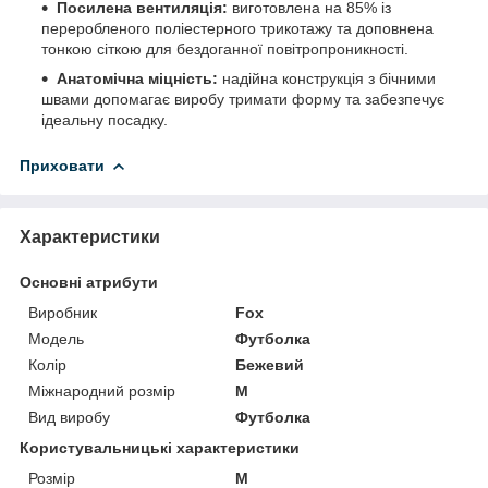
Посилена вентиляція:
виготовлена на 85% із
переробленого поліестерного трикотажу та доповнена
тонкою сіткою для бездоганної повітропроникності.
Анатомічна міцність:
надійна конструкція з бічними
швами допомагає виробу тримати форму та забезпечує
ідеальну посадку.
Приховати
Характеристики
Основні атрибути
Виробник
Fox
Модель
Футболка
Колір
Бежевий
Міжнародний розмір
M
Вид виробу
Футболка
Користувальницькі характеристики
Розмір
M