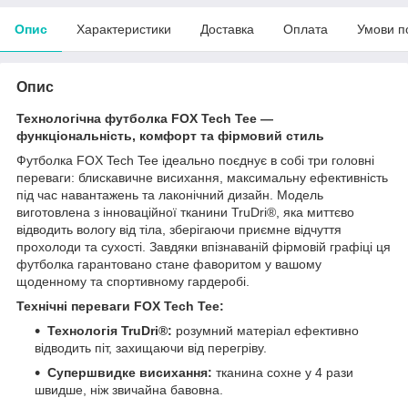
Опис
Характеристики
Доставка
Оплата
Умови п
Опис
Технологічна футболка FOX Tech Tee —
функціональність, комфорт та фірмовий стиль
Футболка FOX Tech Tee ідеально поєднує в собі три головні
переваги: блискавичне висихання, максимальну ефективність
під час навантажень та лаконічний дизайн. Модель
виготовлена з інноваційної тканини TruDri®, яка миттєво
відводить вологу від тіла, зберігаючи приємне відчуття
прохолоди та сухості. Завдяки впізнаваній фірмовій графіці ця
футболка гарантовано стане фаворитом у вашому
щоденному та спортивному гардеробі.
Технічні переваги FOX Tech Tee:
Технологія TruDri®:
розумний матеріал ефективно
відводить піт, захищаючи від перегріву.
Супершвидке висихання:
тканина сохне у 4 рази
швидше, ніж звичайна бавовна.