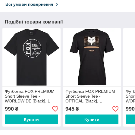
Всі умови повернення
Подібні товари компанії
Футболка FOX PREMIUM
Футболка FOX PREMIUM
Фут
Short Sleeve Tee -
Short Sleeve Tee -
Shor
WORLDWIDE [Black], L
OPTICAL [Black], L
WORL
990
945
990
₴
₴
Купити
Купити