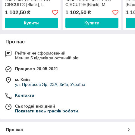
CIRCUIT® [Black], L
CIRCUIT® [Black], M
[Bla
1 102,50
1 102,50
1 1
₴
₴
Купити
Купити
Про нас
Рейтинг не сформований
Менше 5 відгуків за останній рік
Працює з 20.05.2021
м. Київ
ул. Протасов Яр, 23А, Київ, Україна
Контакти
Сьогодні вихідний
Показати весь графік роботи
Про нас