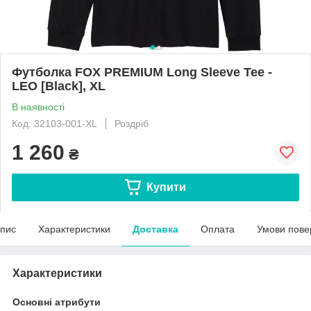
Футболка FOX PREMIUM Long Sleeve Tee -
LEO [Black], XL
В наявності
Код: 32103-001-XL
Роздріб
1 260
₴
Купити
пис
Характеристики
Доставка
Оплата
Умови пове
Характеристики
Основні атрибути