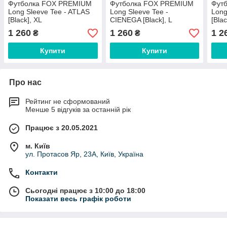
Футболка FOX PREMIUM
Футболка FOX PREMIUM
Фут
Long Sleeve Tee - ATLAS
Long Sleeve Tee -
Long
[Black], XL
CIENEGA [Black], L
[Blac
1 260
1 260
1 2
₴
₴
Купити
Купити
Про нас
Рейтинг не сформований
Менше 5 відгуків за останній рік
Працює з 20.05.2021
м. Київ
ул. Протасов Яр, 23А, Київ, Україна
Контакти
Сьогодні працює з 10:00 до 18:00
Показати весь графік роботи