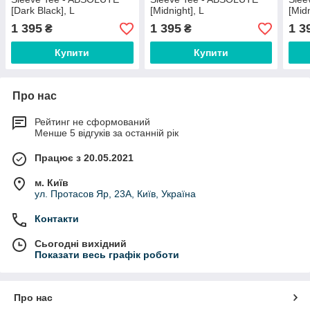
[Dark Black], L
[Midnight], L
[Mid
1 395
1 395
1 3
₴
₴
Купити
Купити
Про нас
Рейтинг не сформований
Менше 5 відгуків за останній рік
Працює з 20.05.2021
м. Київ
ул. Протасов Яр, 23А, Київ, Україна
Контакти
Сьогодні вихідний
Показати весь графік роботи
Про нас