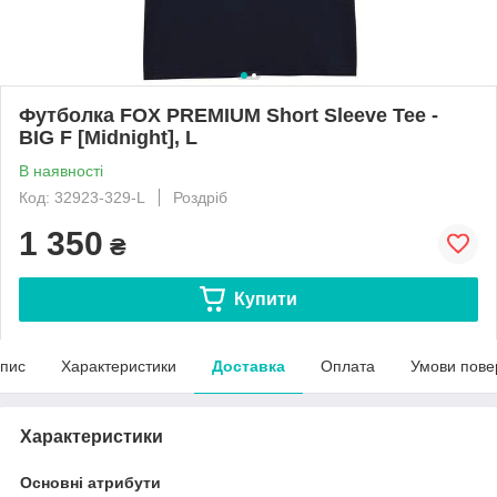
Футболка FOX PREMIUM Short Sleeve Tee -
BIG F [Midnight], L
В наявності
Код: 32923-329-L
Роздріб
1 350
₴
Купити
пис
Характеристики
Доставка
Оплата
Умови пове
Характеристики
Основні атрибути