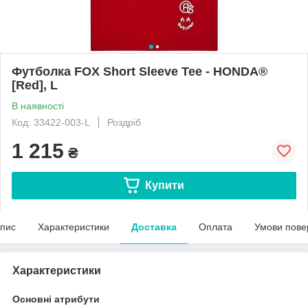
Футболка FOX Short Sleeve Tee - HONDA®
[Red], L
В наявності
Код: 33422-003-L
Роздріб
1 215
₴
Купити
пис
Характеристики
Доставка
Оплата
Умови пове
Характеристики
Основні атрибути