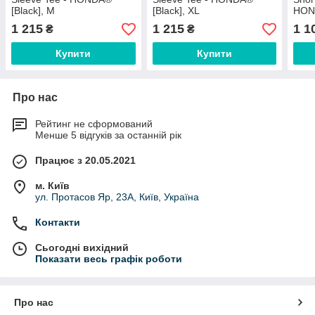
[Black], M
[Black], XL
HOND
1 215
1 215
1 1
₴
₴
Купити
Купити
Про нас
Рейтинг не сформований
Менше 5 відгуків за останній рік
Працює з 20.05.2021
м. Київ
ул. Протасов Яр, 23А, Київ, Україна
Контакти
Сьогодні вихідний
Показати весь графік роботи
Про нас