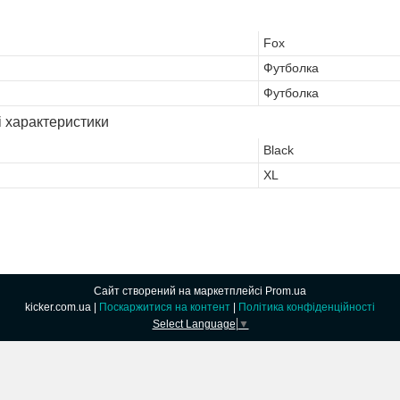
Fox
Футболка
Футболка
і характеристики
Black
XL
Сайт створений на маркетплейсі
Prom.ua
kicker.com.ua |
Поскаржитися на контент
|
Політика конфіденційності
Select Language
▼