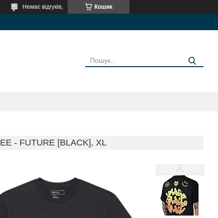
Немає відгуків,
Кошик
 - FUTURE [BLACK], XL