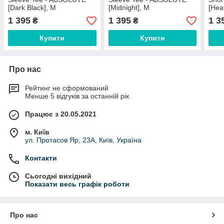
[Dark Black], M
[Midnight], M
[Hea
1 395
1 395
1 3
₴
₴
Купити
Купити
Про нас
Рейтинг не сформований
Менше 5 відгуків за останній рік
Працює з 20.05.2021
м. Київ
ул. Протасов Яр, 23А, Київ, Україна
Контакти
Сьогодні вихідний
Показати весь графік роботи
Про нас