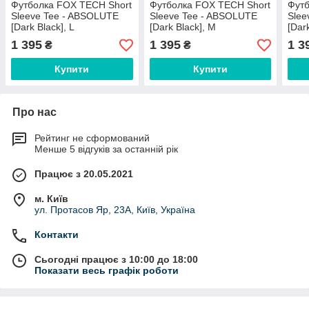
Футболка FOX TECH Short
Футболка FOX TECH Short
Футб
Sleeve Tee - ABSOLUTE
Sleeve Tee - ABSOLUTE
Slee
[Dark Black], L
[Dark Black], M
[Dar
1 395
1 395
1 3
₴
₴
Купити
Купити
Про нас
Рейтинг не сформований
Менше 5 відгуків за останній рік
Працює з 20.05.2021
м. Київ
ул. Протасов Яр, 23А, Київ, Україна
Контакти
Сьогодні працює з 10:00 до 18:00
Показати весь графік роботи