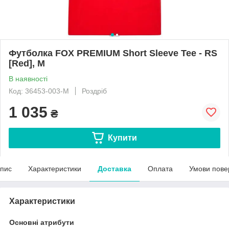
Футболка FOX PREMIUM Short Sleeve Tee - RS
[Red], M
В наявності
Код: 36453-003-M
Роздріб
1 035
₴
Купити
пис
Характеристики
Доставка
Оплата
Умови пове
Характеристики
Основні атрибути