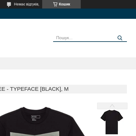
Немає відгуків,
Кошик
 - TYPEFACE [BLACK], M