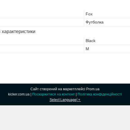
Fox
Футболка
і характеристики
Black
M
Сайт створений на маркетплейсі
Prom.ua
kicker.com.ua |
Поскаржитися на контент
|
Політика конфіденційності
Select Language
▼