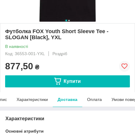
Футболка FOX Youth Short Sleeve Tee -
SLOGAN [Black], YXL
В наявності
Код: 36553-001-YXL
Роздріб
877,50
₴
Купити
пис
Характеристики
Доставка
Оплата
Умови пове
Характеристики
Основні атрибути