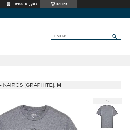
Немає відгуків,
Кошик
 KAIROS [GRAPHITE], M