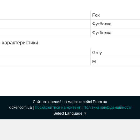
Fox
Футболка
Футболка
і характеристики
Grey
M
Сайт створений на маркетплейсі
Prom.ua
kicker.com.ua |
Поскаржитися на контент
|
Політика конфіденційності
Select Language
▼