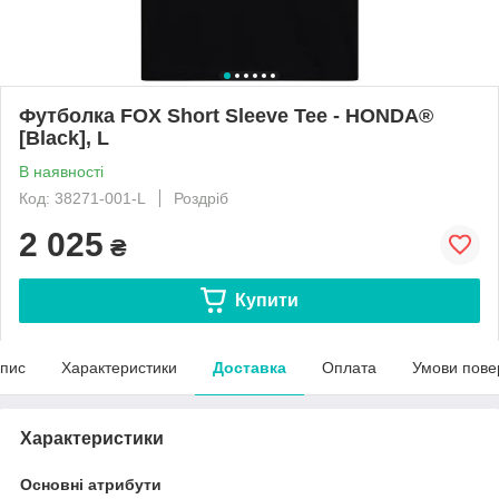
Футболка FOX Short Sleeve Tee - HONDA®
[Black], L
В наявності
Код: 38271-001-L
Роздріб
2 025
₴
Купити
пис
Характеристики
Доставка
Оплата
Умови пове
Характеристики
Основні атрибути