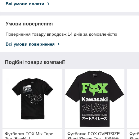
Всі умови оплати
Умови повернення
Повернення товару впродовж 14 днів за домовленістю
Всі умови повернення
Подібні товари компанії
Футболка FOX Mix Tape
Футболка FOX OVERSIZE
Фут
Tee [Black], L
Short Sleeve Tee - KAWI®
Shor