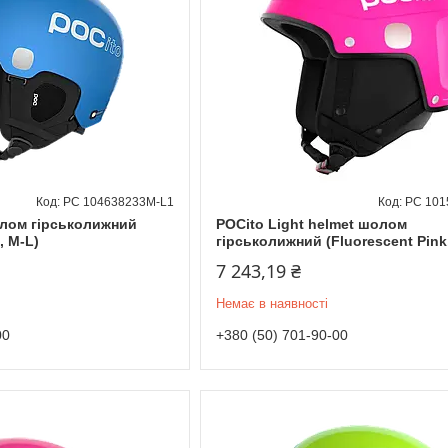
PC 104638233M-L1
PC 101
олом гірськолижний
POCito Light helmet шолом
, M-L)
гірськолижний (Fluorescent Pink,
7 243,19 ₴
Немає в наявності
00
+380 (50) 701-90-00