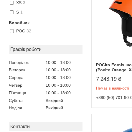
XS
3
S
1
Виробник
POC
32
Графік роботи
Понеділок
10:00
18:00
POCito Fornix ш
(Pocito Orange, X
Вівторок
10:00
18:00
7 243,19 ₴
Середа
10:00
18:00
Четвер
10:00
18:00
Немає в наявності
Пʼятниця
10:00
18:00
+380 (50) 701-90-
Субота
Вихідний
Неділя
Вихідний
Контакти