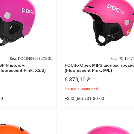
PC 104989085XSS1
PC 1047
 SPIN шолом
POCito Obex MIPS шолом гірсь
luorescent Pink, XS/S)
(Fluorescent Pink, M/L)
6 873,10 ₴
Немає в наявності
00
+380 (50) 701-90-00