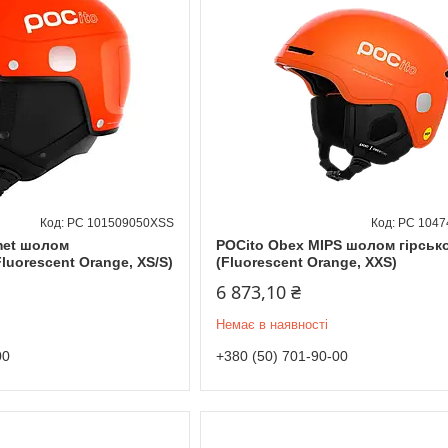
PC 101509050XSS
PC 1047
lmet шолом
POCito Obex MIPS шолом гірсь
luorescent Orange, XS/S)
(Fluorescent Orange, XXS)
6 873,10 ₴
Немає в наявності
00
+380 (50) 701-90-00