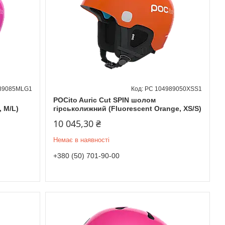
89085MLG1
PC 104989050XSS1
POCito Auric Cut SPIN шолом
, M/L)
гірськолижний (Fluorescent Orange, XS/S)
10 045,30 ₴
Немає в наявності
+380 (50) 701-90-00