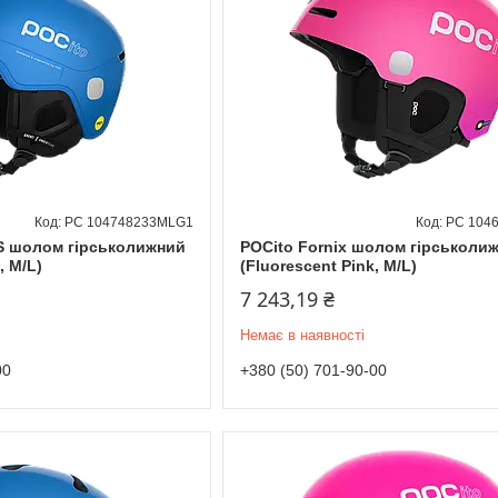
PC 104748233MLG1
PC 104
S шолом гірськолижний
POCito Fornix шолом гірськоли
, M/L)
(Fluorescent Pink, M/L)
7 243,19 ₴
Немає в наявності
00
+380 (50) 701-90-00