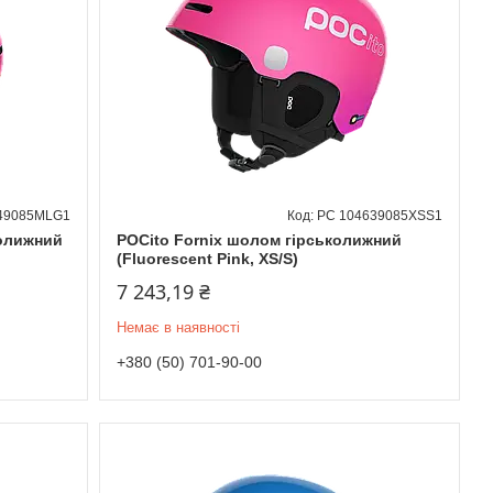
49085MLG1
PC 104639085XSS1
колижний
POCito Fornix шолом гірськолижний
(Fluorescent Pink, XS/S)
7 243,19 ₴
Немає в наявності
+380 (50) 701-90-00