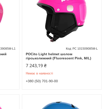
639085M-L1
PC 101509085M-L
жний
POCito Light helmet шолом
гірськолижний (Fluorescent Pink, M/L)
7 243,19 ₴
Немає в наявності
+380 (50) 701-90-00