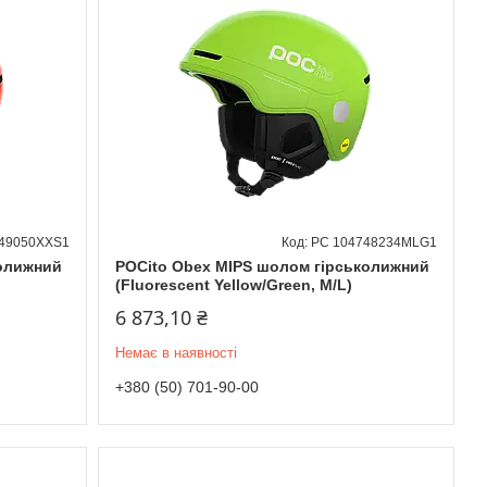
49050XXS1
PC 104748234MLG1
колижний
POCito Obex MIPS шолом гірськолижний
(Fluorescent Yellow/Green, M/L)
6 873,10 ₴
Немає в наявності
+380 (50) 701-90-00