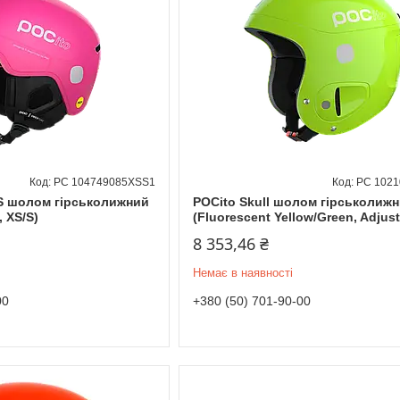
PC 104749085XSS1
PC 102
S шолом гірськолижний
POCito Skull шолом гірськолиж
, XS/S)
(Fluorescent Yellow/Green, Adjust
8 353,46 ₴
Немає в наявності
00
+380 (50) 701-90-00