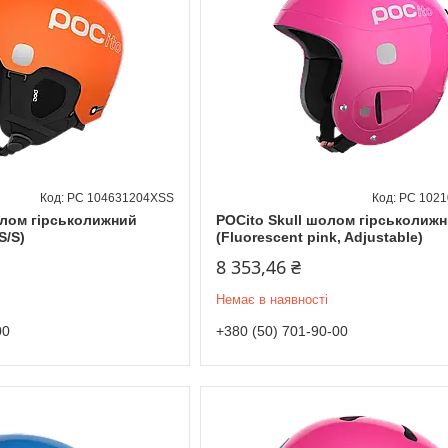
PC 104631204XSS
PC 102
олом гірськолижний
POCito Skull шолом гірськолиж
S/S)
(Fluorescent pink, Adjustable)
8 353,46 ₴
Немає в наявності
00
+380 (50) 701-90-00