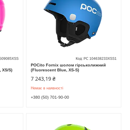
509085XSS
PC 104638233XSS1
POCito Fornix шолом гірськолижний
 XS/S)
(Fluorescent Blue, XS-S)
7 243,19 ₴
Немає в наявності
+380 (50) 701-90-00