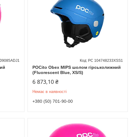
109085ADJ1
PC 104748233XSS1
ний
POCito Obex MIPS шолом гірськолижний
(Fluorescent Blue, XS/S)
6 873,10 ₴
Немає в наявності
+380 (50) 701-90-00