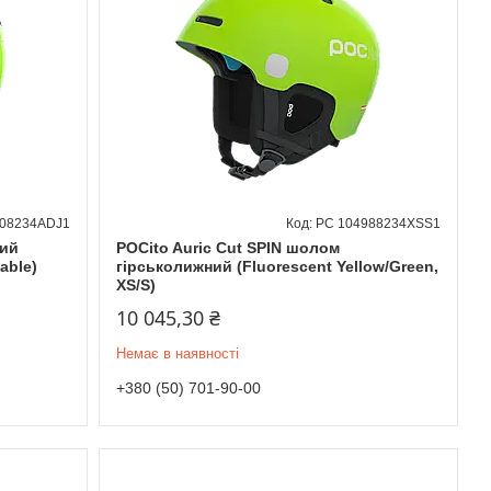
108234ADJ1
PC 104988234XSS1
ний
POCito Auric Cut SPIN шолом
able)
гірськолижний (Fluorescent Yellow/Green,
XS/S)
10 045,30 ₴
Немає в наявності
+380 (50) 701-90-00