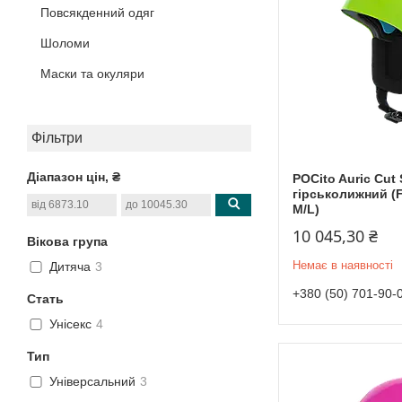
Повсякденний одяг
Шоломи
Маски та окуляри
Фільтри
Діапазон цін, ₴
POCito Auric Cut
гірськолижний (F
M/L)
10 045,30 ₴
Вікова група
Немає в наявності
Дитяча
3
+380 (50) 701-90-
Стать
Унісекс
4
Тип
Універсальний
3