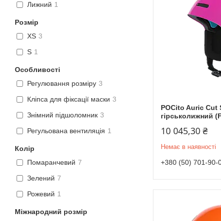
Лижний
1
Розмір
XS
3
S
1
Особливості
Регулювання розміру
3
Кліпса для фіксації маски
3
POCito Auric Cut
Знімний підшоломник
3
гірськолижний (F
10 045,30 ₴
Регульована вентиляція
1
Немає в наявності
Колір
+380 (50) 701-90-
Помаранчевий
7
Зелений
7
Рожевий
1
Міжнародний розмір