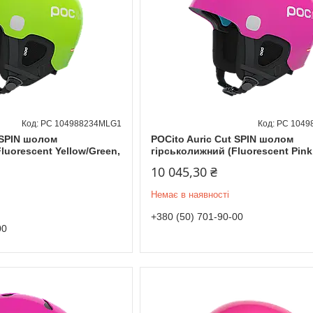
PC 104988234MLG1
PC 1049
 SPIN шолом
POCito Auric Cut SPIN шолом
luorescent Yellow/Green,
гірськолижний (Fluorescent Pink
10 045,30 ₴
Немає в наявності
+380 (50) 701-90-00
00